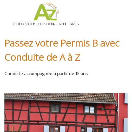
Skip
to
content
POUR VOUS CONDUIRE AU PERMIS
Passez votre Permis B avec
Conduite de A à Z
Conduite accompagnée à partir de 15 ans